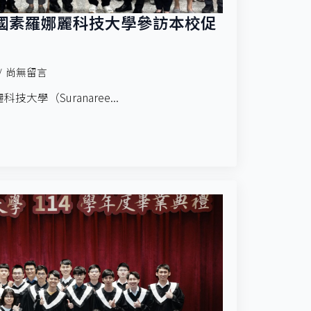
國素羅娜麗科技大學參訪本校促
尚無留言
技大學（Suranaree...