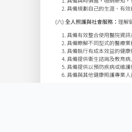
具備與時俱進，吸納新知，
具備規劃自己的生涯、有效
(六)
全人照護與社會服務：
理解
具備有效整合使用醫院資訊
具備瞭解不同型式的醫療業
具備執行有成本效益的健康
具備提供衛生諮詢及教育病
具備提供以預防疾病或維護
具備與其他健康照護專業人
(七) 甲組：
結合中西醫學：
運用
運用紮實與熟練的中、西醫
運用現代科技將中醫學現代
乙組：
傳承與發揚中醫學：
具備