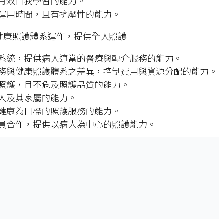
有效自我學習的能力。
運用時間，且有抗壓性的能力。
健康照護體系運作，提供全人照護
系統，提供病人適當的醫療與轉介服務的能力。
務與健康照護體系之差異，控制費用與資源分配的能力。
照護，且不危及照護品質的能力。
人及其家屬的能力。
健康為目標的照護服務的能力。
員合作，提供以病人為中心的照護能力。
中西醫學優點，以截長補短照護病人。
學學識及臨床技能診治疾病。
化。
深厚中醫學修養，吸收現代科學知識。