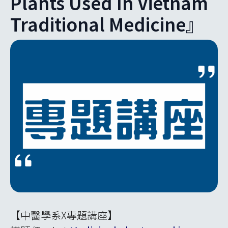
Plants Used In Vietnam
Traditional Medicine』
【中醫學系X專題講座】