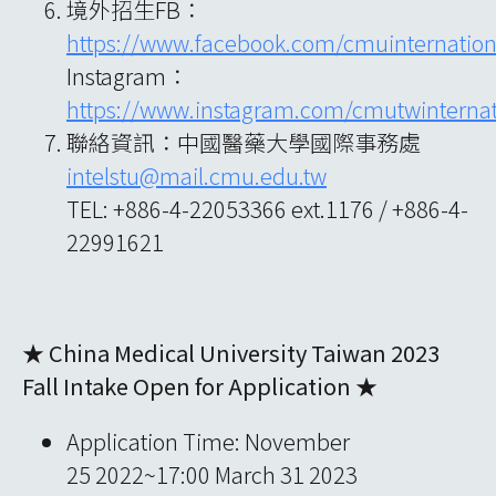
境外招生FB：
https://www.facebook.com/cmuinternatio
Instagram：
https://www.instagram.com/cmutwinternat
聯絡資訊：中國醫藥大學國際事務處
intelstu@mail.cmu.edu.tw
TEL: +886-4-22053366 ext.1176 / +886-4-
22991621
★
China Medical U
niversity Taiwan 2023
Fall Intake Op
en for Application
★
Application Time: November
25 2022~17:00 March 31 2023