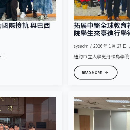
動國際接軌 與巴西
拓展中醫全球教育
院學生來臺進行學
sysadm
2026 年 1 月 27 日
...
紐約市立大學史丹頓島學院(Colleg
READ MORE