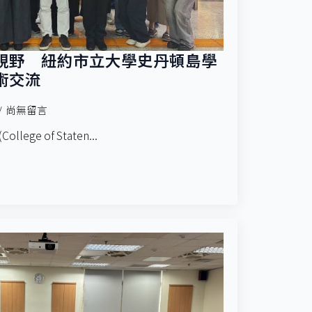
視野 紐約市立大學史丹頓島學
術交流
尚無留言
e of Staten...