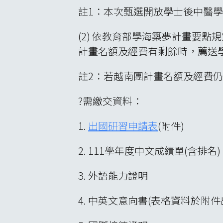
註1：本次甄選開放學士後中醫
(2) 依教育部學海築夢計畫要
計畫名額及經費有剩餘時，薦送
註2：若越南團計畫名額及經費
?需繳交資料：
1.
出國研習申請表
(附件)
2. 111學年度中文成績單(含排
3. 外語能力證明
4. 中英文意向書(表格資料於附