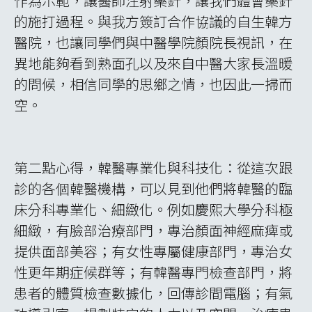
熙大學韓醫學院的資深老師車教授，以及負責
人李教授便到機場接機，並陪伴我們坐車到旅
館，車程約一小時；在飯店等候我們的，則是
協助翻譯的黃老師，學生學伴，以及去年協助
我們現已卸下職務的全教授，所有慶熙師長忙
裡忙外，等到安置我們至各房間就寢，時間已
經是晚上八九點了，卻不見他們臉上稍有倦
容。實習期間，接待我們的李教授每天早起，
開車至飯店大廳等候與指引學生前往實習機
構，再驅車回到慶熙大學上班。在慶熙跟診過
程，專長中風與復健的金醫師，並沒有讓我們
只是侷限在門診跟診，還帶領我們到病房，參
與他每日的住院患者治療，同時將每位住院患
者的狀況提前記錄下來印成清單，以便我們了
解；專長美顏針之李醫師，耐心的幫我們解