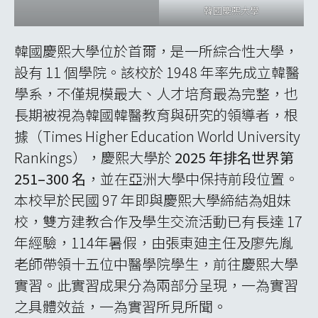
韓國慶熙大學
韓國慶熙大學位於首爾，是一所綜合性大學，
設有 11 個學院。該校於 1948 年率先成立韓醫
學系，不僅規模最大、人才培育最為完整，也
長期被視為韓國韓醫教育與研究的領導者，根
據（Times Higher Education World University
Rankings），慶熙大學於
2025 年排名世界第
251–300 名
，並在亞洲大學中保持前段位置。
本校早於民國 97 年即與慶熙大學締結為姐妹
校，雙方建教合作及學生交流活動已有長達 17
年經驗，114年暑假，由張東廸主任及廖先胤
老師帶領十五位中醫學院學生，前往慶熙大學
實習。此實習成果分為兩部分呈現，一為實習
之具體效益，一為實習所見所聞。