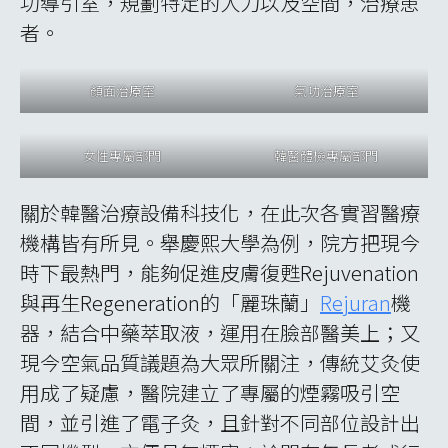
惑，即便門診人滿為患，仍抽空將我們帶到美
顏中心，體驗並了解各種設備之功用，診務忙
碌之間，臉上總是掛滿笑容，真不愧是”美
顏”專家。