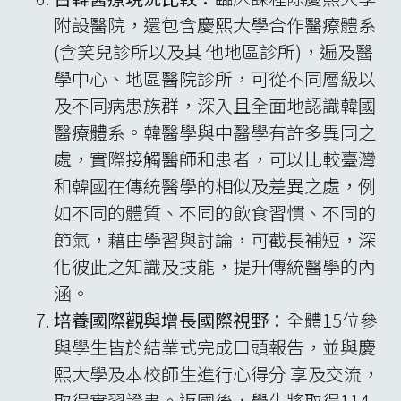
附設醫院，還包含慶熙大學合作醫療體系
(含笑兒診所以及其 他地區診所)，遍及醫
學中心、地區醫院診所，可從不同層級以
及不同病患族群，深入且全面地認識韓國
醫療體系。韓醫學與中醫學有許多異同之
處，實際接觸醫師和患者，可以比較臺灣
和韓國在傳統醫學的相似及差異之處，例
如不同的體質、不同的飲食習慣、不同的
節氣，藉由學習與討論，可截長補短，深
化彼此之知識及技能，提升傳統醫學的內
涵。
培養國際觀與增長國際視野：
全體15位參
與學生皆於結業式完成口頭報告，並與慶
熙大學及本校師生進行心得分 享及交流，
取得實習證書。返國後，學生將取得114