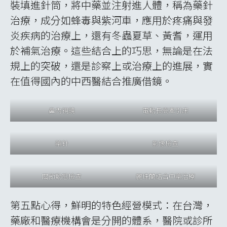
顏面治療室
氣功治療室
女性專屬部門
韓醫體檢專屬部門
關於韓醫治療設備科技化，在此次各實習醫療
機構皆有所見。舉慶熙大學為例，院方把現今
時下最熱門，能夠促進皮膚復甦Rejuvenation
與再生Regeneration的「麗珠蘭」
Rejuran
機
器，結合中藥萃取液，運用在臉部醫美上；又
現今空氣品質議題為大眾所關注，傳統艾灸使
用成了疑慮，醫院建立了專屬的煙霧吸引空
間，並引進了電子灸，且針對不同部位設計出