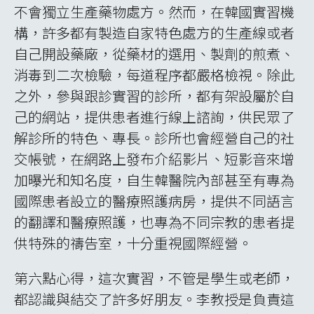
不同機型，方便且無煙害；診間有年長者或行
動不便者，電動治療床能夠方便他們上下床，
同時方便醫師治療調整高度，保護腰椎；新穎
儀器(舌診儀、氣味分析儀)，讓患者在看診前
先進行檢測，提升醫師治療的準確性。含笑兒
機構，小朋友害怕針灸，院方配置了毫針針灸
筆，我們嘗試針灸自己，幾乎無痛感；醫師也
帶領我們練習鼻腔與耳道內視鏡檢查，各種急
慢性問題、寒熱症一覽無遺。
麗珠蘭結合中藥
傳統艾灸治療區+煙霧抽吸設備
電動治療床
電子灸
舌診儀
氣味分析儀