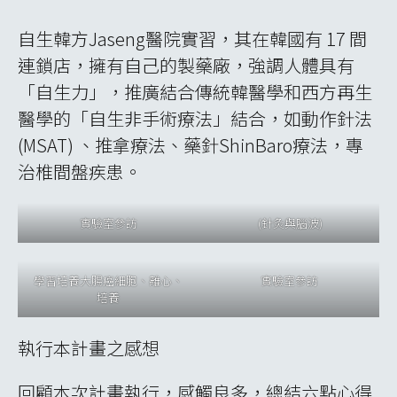
芳荑慶熙韓醫院Bangi Kyunghee Korean
Medicine Clinic實習，Seung-Hoon Lee教授為
運用超音波進行藥針注射，治療腕隧道關節炎
治療網球肘、腕隧道症候群、椎間盤突出等疾
病。