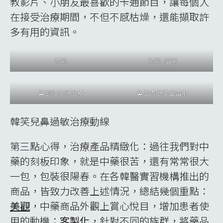
與學伴互動
參訪自生韓方醫院，慶熙大學的資深老師車教
授也陪同我們的師生前往，並大方捲起袖子，
作為示範，讓醫師注射藥針，讓我們體會藥針
的施打過程。與我方簽訂合作協議的自生韓方
醫院，也讓同學們與中醫學院顏院長視訊，在
異地能夠看到熟面孔以及來自中醫大家長溫暖
的問候，相信同學的思鄉之情，也因此一掃而
空。