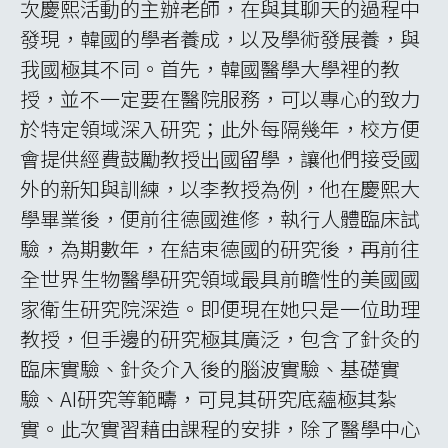
再舉韓笑兒醫療機構的環境配置為例，這個醫
療機構在全世界各地都有分院以及產品，我們
所參觀的其中一間分院，可見其動線流暢，窗
明几淨，患者就醫，醫病互動溫柔且輕鬆，家
長也能了解患童的症狀以及所將接受的治療，
機構裡隨處一隅，都可看到讓小朋友開心就醫
的巧思，家長也能舒適的陪伴患童候診；治療
部分，光是一個呼吸道治療，就有四種機型與
功用可以治療患童；針對兒童成長牽引，其電
動牽引床竟然有內建療程。
機器不僅提供治療，螢幕並提供院方拍攝的衛