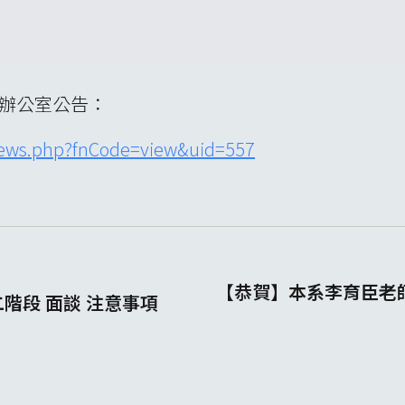
E辦公室公告：
news.php?fnCode=view&uid=557
【恭賀】本系李育臣老
階段 面談 注意事項