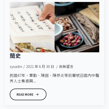
簡史
sysadm
2021 年 6 月 30 日
尚無留言
民國47年，覃勤、陳固、陳恭炎等前輩號召國內中醫
界人士集資興...
READ MORE