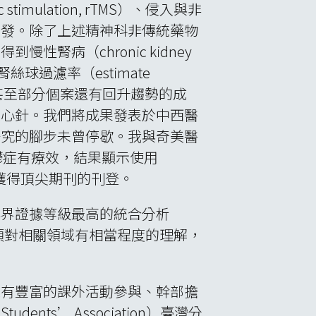
tic stimulation, rTMS）、侵入與非
啟發。除了上述精神科非傳統藥物
病（chronic kidney
球過濾率（estimate
著減緩，甚至部分個案還有回升趨勢的成
強心針。我們將成果發表於中西醫
研究的腳步未曾停歇。我與奇美醫
憂鬱症有療效，結果顯示使用
也獲得頂尖期刊的刊登。
學界證據等級最高的統合分析
然也須對相關領域有相當程度的理解，
擁有豐富的課外活動參與、幹部擔
ents’ Association）臺灣分