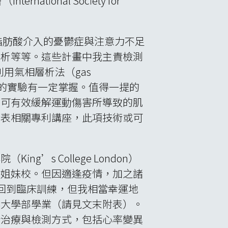
onal Society for
3脂肪酸介入的憂鬱症與注意力不足
分析等等。這些計畫中我主責檢測
利用氣相層析法（gas
礎研究的實驗有一定掌握。值得一提的
，可有效緩解運動傷害所導致的肌
發表相關專利講座，此項技術或可
s College London）
為姐妹校。但因適逢疫情，加之諸
回到臨床訓練，但我相當幸運地
與大學部學業（請見文末附表）。
新治療與檢測方式，包括心率變異