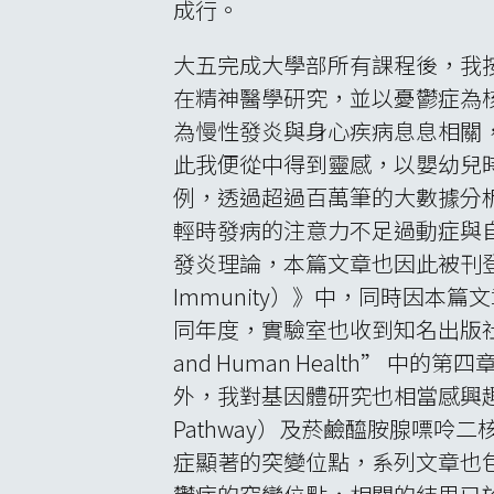
成行。
大五完成大學部所有課程後，我
在精神醫學研究，並以憂鬱症為
為慢性發炎與身心疾病息息相關
此我便從中得到靈感，以嬰幼兒
例，透過超過百萬筆的大數據分
輕時發病的注意力不足過動症與
發炎理論，本篇文章也因此被刊登在該
Immunity）》中，同時因
同年度，實驗室也收到知名出版社愛思唯爾（
and Human Health” 中的
外，我對基因體研究也相當感興趣
Pathway）及菸鹼醯胺腺嘌呤二核苷酸（
症顯著的突變位點，系列文章也包括博