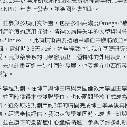
年於澳洲凱恩斯的國際營養精神醫學研究學會（Internati
esearch, ISNPR）年會上發表，並獲國科會補助。
並參與多項研究計畫，包括多個高濃度Omega-
鬱症治療的應用探討、精神疾病損失年的大型資料
n-3 index），此項技術需要透過萃取血中脂肪酸並
C），過程繁雜，需耗時2-3天完成，這些經驗也使我在基
愛，我與藥學系的同學發展出一種特殊的外用製劑
，未來計畫可進一步往國外發展，也受邀在中西所
橋梁。
規劃，在博二與博三時與英國倫敦大學國王學院（King’
，並同時獲得本校雙聯學位，也使兩間學校正式成
行。雖然原始規劃用約3年的時間完成博士學業後再
前，經過審慎評估，我決定復學並同時完成博士班
，並在旗下的憂鬱症中心繼續精進，參與了許多創