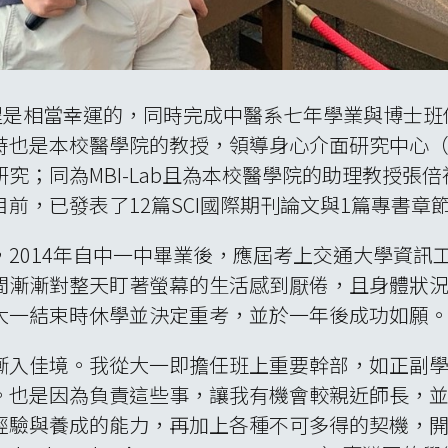
的學習歷程是相當幸運的，同時完成中醫系七年學業與博
校醫學院的教授，領導身心介面研究中心（Mind-Body 
行精神醫學研究；同為MBI-Lab且為本校醫學院的助理教
前，已發表了12篇SCI國際期刊論文與1篇專書章
2014年自中一中畢業後，應屆考上交通大學資訊
間漸漸對整天盯著螢幕的生活感到厭倦，且身體狀
大一結束時休學並決定重考，並於一年後成功如願
漸入佳境。我從大一即擔任班上重要幹部，如正副
。也是因為負責這些事，讓我有機會較親近師長，
經驗與養成的能力，再加上各種不可多得的契機，