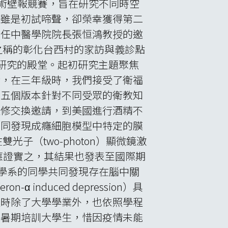
）臺灣區的學術壁報競賽，旨在研究不同時空
析雖是初試啼聲，卻榮幸獲得第二
時任中醫學院院長張恒鴻教授的邀
之稱的彰化台西村的家訪與義診點
術研究的殿堂。起初研究主題聚焦
考，在三年級時，我們接受了衛福
了五個版本針對不同受眾的衛教知
進修交換邀請，到美國進行酒精不
共同發現成癮細胞模型中特定的膜
雙光子（two-photon）顯微鏡激
FRET）效應證實之，其結果也發表至國際期
醫學系的同學共同發現存在腦中關
nduced depression）具
級時除了大學學業外，也依照學程
的暑期培訓大學生，惜因疫情未能