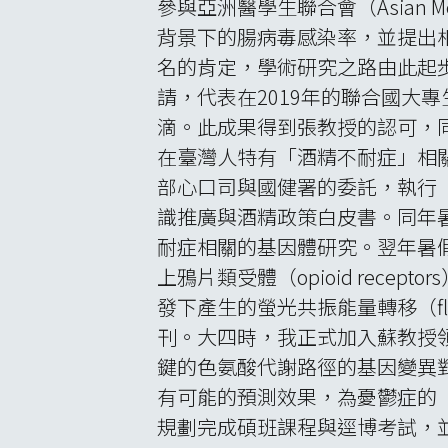
參與亞洲醫學生聯合會（Asian Med
背景下的腸病毒感染率，並提出
名的肯定，學術研究之路由此起
請，代表在2019年的聯合國大
滴。此成果得到張教授的認可，同
在臺灣人特有「酒精不耐症」相
部心口司與國健署的委託，執行
識推廣與酒精政策白皮書。同年
耐症相關的基因體研究。翌年暑
上鴉片類受體（opioid rece
發下產生的螢光共振能量轉移（fluores
刊。大四時，我正式加入蘇教授領
鍵的色氨酸代謝路徑的基因變異對於甲型干
有可能的預測效果，為憂鬱症的
規劃完成碩班課程與逕博考試，