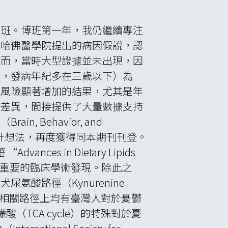
士班。博班第一年，我仍繼續專注
期哈佛醫學院提出的病因假說，認
然而，當時大型證據並未出現，因
病，發病年紀多在三歲以下）為
病風險顯著增加的結果，尤其是年
著差異，間接提供了大量數據支持
Behavior, and
設計想法，再度獲得同本期刊刊登。
s in Dietary Lipids
了世界歷年來重要的臨床學術發現。除此之
酸路徑（Kynurenine
e, NAD）相關路徑上均有臺灣人對於憂鬱
（TCA cycle）的特殊對於憂