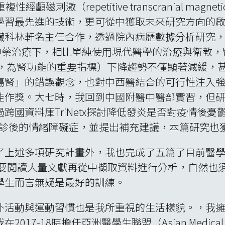
RV）、重複性經顱磁刺激（repetitive transcranial magne
學習最先進的技術，更可從中獲取未來研究方向的
林軒名主任合作，透過院內病歷數據分析研究，得到慢性腎
時使用中藥治療下，相比單純使用現代醫學的治療與衛教，腎絲
on Rate, eGFR，為腎功能的重要指標）下降趨勢不僅顯
傷腎」的錯誤觀念，也對中西醫結合的可行性注入
佳作獎。大七時，我回到中國附醫中醫部實習，但
跨國資料庫TriNetx探討降低發炎是否對疫情後
降低確診後的情緒障礙症，並提出補充建議，本篇研究
了上述多項研究計畫外，我也完成了五篇了目前醫
究，由於需要閱讀大量文獻再從中擷取資料進行分析，自
學生而言無疑是最好的訓練。
外活動與運動習慣也是我所重視的生活樣貌。，我
-18時擔任亞洲醫學生聯盟（Asian Medical Stud