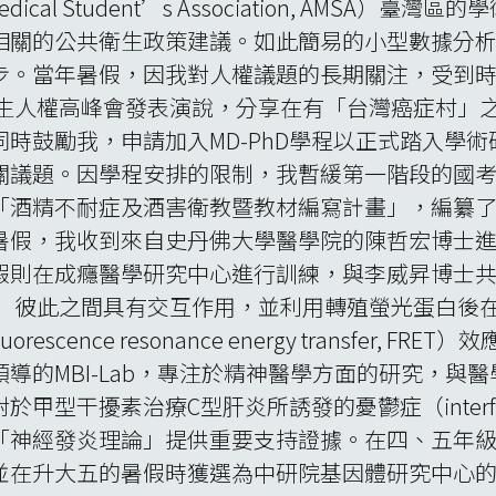
ical Student’s Association, AMSA
相關的公共衛生政策建議。如此簡易的小型數據分
步。當年暑假，因我對人權議題的長期關注，受到
專生人權高峰會發表演說，分享在有「台灣癌症村」
時鼓勵我，申請加入MD-PhD學程以正式踏入學
關議題。因學程安排的限制，我暫緩第一階段的國
「酒精不耐症及酒害衛教暨教材編寫計畫」，編纂
暑假，我收到來自史丹佛大學醫學院的陳哲宏博士
假則在成癮醫學研究中心進行訓練，與李威昇博士
ptors）彼此之間具有交互作用，並利用轉殖螢光蛋白後在
cence resonance energy transfer, 
導的MBI-Lab，專注於精神醫學方面的研究，與
擾素治療C型肝炎所誘發的憂鬱症（interferon-α i
「神經發炎理論」提供重要支持證據。在四、五年
並在升大五的暑假時獲選為中研院基因體研究中心