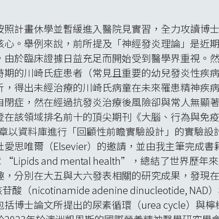
按照計畫休學並暫緩進入醫院見實習，全力攻讀博
核心。舉例來說，前所提及「神經發炎理論」是近
，由於臨床證據日益充足而開始受到醫學界重視。
時期的川崎氏症患者（常見且重要的幼兒發炎性疾
析，得出未經治療的川崎氏病童在未來罹患精神疾
自閉症，然在經過抗發炎治療後風險卻與常人無顯
領域排名前十的頂尖期刊《大腦、行為與免疫（Brain, 
本篇文章以資料庫進行「回顧性前瞻實驗設計」的實驗
Elsevier）的邀請，並由我主筆完成書籍 “Advance
第四章 “Lipids and mental health”，總結
，分別在大五與大六發表相關的研究成果，發現在犬尿氨
nicotinamide adenine dinucleotid
士論文所提出的尿素循環（urea cycle）與檸檬酸