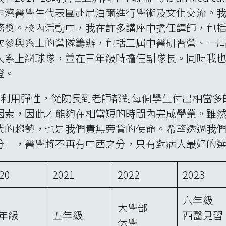
臺灣醫學生代表團赴尼泊爾進行學術及文化交流。
務獎。校內活動中，我在許多講座中擔任講師，包
次參與系上的營隊籌辦，包括三屆中醫研習營、一
入系上網球隊，並在三年級時擔任副隊長。同時我
登。
時間利用彈性，從院長到老師都對每個學生付出相當
因素，因此才能夠在相當短的時間內完成學業。雖
代的趨勢，也是我們責無旁貸的使命。希望透過我
分」，醫學將不再有中西之分，只有對病人最好的
20
2021
2022
2023
六年級
大學部
年級
五年級
西醫見習
休學