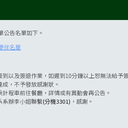
名單公告名單如下。
動學伴名單
簽到以及簽退作業，如遲到10分鐘以上恕無法給予
達成，不予發放感謝狀。
乘計程車前往餐廳，詳情或有異動會再公告。
系系辦李小姐聯繫
(分機3301)
，感謝。