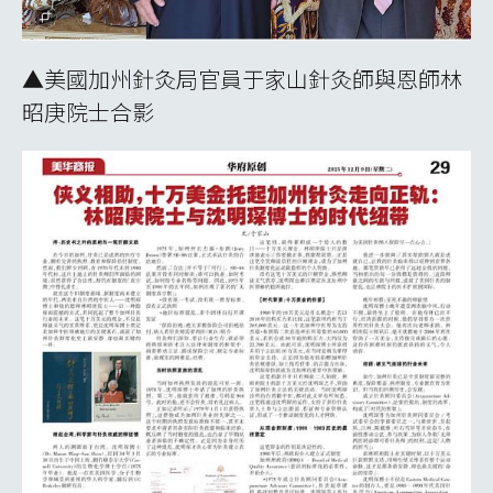
▲美國加州針灸局官員于家山針灸師與恩師林
昭庚院士合影