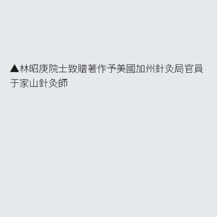
▲林昭庚院士致贈著作予美國加州針灸局官員
于家山針灸師