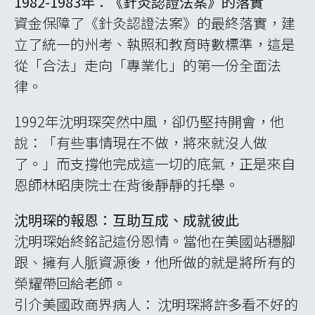
1982-1983年：《針灸認證法案》的落實
資金保障了《針灸認證法案》的最終落實，建
立了統一的州考、執照和教育時數標準，這是
從「合法」走向「專業化」的第一份全面法
律。
1992年沈明琛突然中風，卻仍堅持開會，他
說：「有些事情現在不做，將來就沒人做
了。」而支撐他完成這一切的底氣，正是來自
恩師林昭庚院士在背後靜靜的托舉。
沈明琛的報恩：互助互成、成就彼此
沈明琛始終銘記這份恩情。當他在美國站穩腳
跟、擁有人脈資源後，他所做的就是將所有的
榮耀帶回給老師。
引介美國政商界病人： 沈明琛將許多看不好的