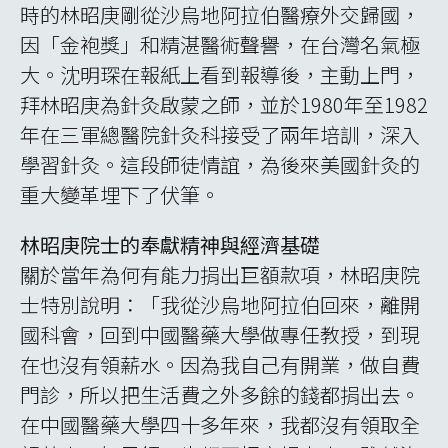
時的林昭庚剛從沙烏地阿拉伯醫療外交歸國，
因「金袍獎」和精湛醫術聲譽，在台灣名氣極
大。沈明琛在報紙上看到報導後，主動上門，
拜林昭庚為針灸啟蒙之師，並於1980年至1982
年在三軍總醫院針灸科接受了兩年培訓，深入
學習針灸。這段師徒情誼，為後來美國針灸的
重大變革埋下了伏筆。
林昭庚院士的奉獻精神與經濟基礎
關於當年為何有能力捐出巨額款項，林昭庚院
士特別說明：「我從沙烏地阿拉伯回來，離開
國科會，回到中國醫藥大學做專任教授，到現
在也沒有領薪水。因為我自己有開業，做自費
門診，所以把生活費之外多餘的錢都捐出去。
在中國醫藥大學四十多年來，我都沒有領取全