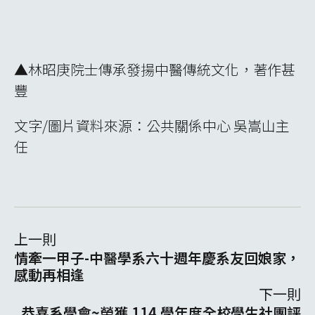
▲林昭庚院士傳承發揚中醫傳統文化，著作甚
豐
文字/圖片資料來源：公共關係中心 吳嵩山主
任
上一則
情牽一甲子-中醫學系六十週年慶系友回娘家，
感動再相逢
下一則
恭喜系學會~榮獲 114 學年度全校學生社團評