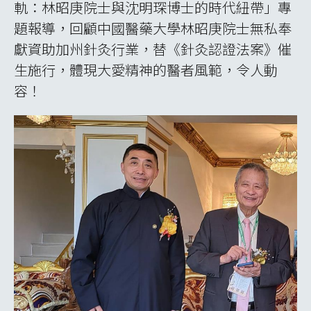
軌：林昭庚院士與沈明琛博士的時代紐帶」專
題報導，回顧中國醫藥大學林昭庚院士無私奉
獻資助加州針灸行業，替《針灸認證法案》催
生施行，體現大愛精神的醫者風範，令人動
容！