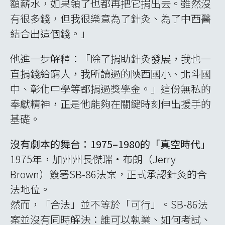
額薪水，如果領了也都再把它捐出去。雖然沒
有很多錢，但我很樂意為了針灸、為了中西醫
結合出這個錢。」
他進一步解釋：「除了捐助針灸發展，我也一
直捐錢給窮人，我所讀過的陝西國小、北斗國
中、彰化中學等都捐過獎學金。」這份無私的
奉獻精神，正是他能夠在關鍵時刻伸出援手的
基礎。
沒有劇本的舞台：1975–1980的「真空時代」
1975年，加州州長傑瑞•布朗（Jerry
Brown）簽署SB-86法案，正式承認針灸的合
法地位。
然而，「合法」並不等於「可行」。SB-86法
案並沒有同時解決：誰可以執業、如何考試、