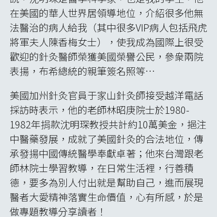
在美國的華人世界居領導地位，介紹很多他無
法醫治的病人給我（其中很多VIP病人包括飛虎
將軍夫人陳香梅女士），使我成為國際上很受
歡迎的針灸醫師榮獲美國榮譽公民，參衆兩院
表揚，布希總統的親筆簽名照等…
美國加州針灸官員于家山針灸師接受越洋電話
採訪時表示，他的老師林昭庚院士於1980-
1982年捐款沈明琛教授共計約10萬美金，挹注
中醫藥發展，成就了美國針灸的合法地位，傳
承發揚中國傳統醫學奉獻卓著；他來台灣跟老
師林院士學習教導，在日常生活裡，行善積
德，要多為別人付出就是幫助自己，進而展現
醫者大愛精神落實生命價值，心有所感，於是
做專題教導分享讀者！