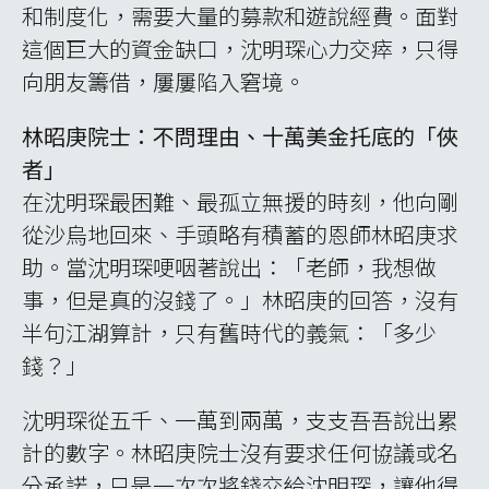
和制度化，需要大量的募款和遊說經費。面對
這個巨大的資金缺口，沈明琛心力交瘁，只得
向朋友籌借，屢屢陷入窘境。
林昭庚院士：不問理由、十萬美金托底的「俠
者」
在沈明琛最困難、最孤立無援的時刻，他向剛
從沙烏地回來、手頭略有積蓄的恩師林昭庚求
助。當沈明琛哽咽著說出：「老師，我想做
事，但是真的沒錢了。」林昭庚的回答，沒有
半句江湖算計，只有舊時代的義氣：「多少
錢？」
沈明琛從五千、一萬到兩萬，支支吾吾說出累
計的數字。林昭庚院士沒有要求任何協議或名
分承諾，只是一次次將錢交給沈明琛，讓他得