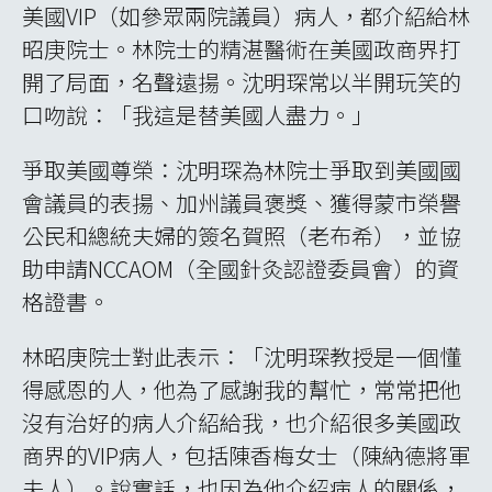
美國VIP（如參眾兩院議員）病人，都介紹給林
昭庚院士。林院士的精湛醫術在美國政商界打
開了局面，名聲遠揚。沈明琛常以半開玩笑的
口吻說：「我這是替美國人盡力。」
爭取美國尊榮：沈明琛為林院士爭取到美國國
會議員的表揚、加州議員褒獎、獲得蒙市榮譽
公民和總統夫婦的簽名賀照（老布希），並協
助申請NCCAOM（全國針灸認證委員會）的資
格證書。
林昭庚院士對此表示：「沈明琛教授是一個懂
得感恩的人，他為了感謝我的幫忙，常常把他
沒有治好的病人介紹給我，也介紹很多美國政
商界的VIP病人，包括陳香梅女士（陳納德將軍
夫人）。說實話，也因為他介紹病人的關係，