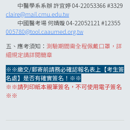
中醫學系系辦 許宜婷 04-22053366 #3329
claire@mail.cmu.edu.tw
中國醫考場 何婧嫙 04-22052121 #12355
005780@tool.caaumed.org.tw
五、應考須知：
測驗期間需全程佩戴口罩，詳
細規定請詳閱簡章
※※繳交/郵寄前請務必確認報名表上【考生簽
名處】是否有確實簽名！※※
※※請列印紙本親筆簽名，不可使用電子簽名
※※