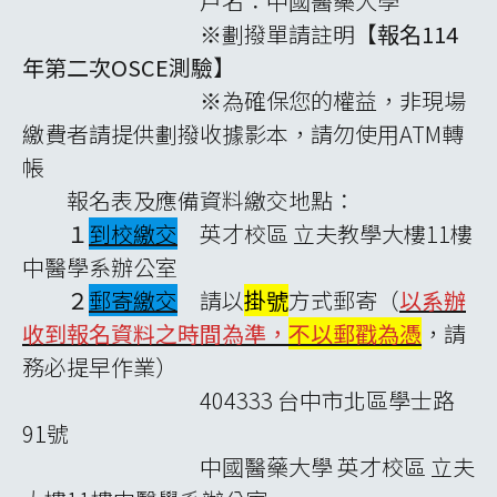
戶名：中國醫藥大學
※劃撥單請註明【
報名114
年第二次OSCE測驗
】
※為確保您的權益，非現場
繳費者請提供劃撥收據影本，請勿使用ATM轉
帳
報名表及應備資料繳交地點：
１
到校繳交
英才校區 立夫教學大樓11樓
中醫學系辦公室
２
郵寄繳交
請以
掛號
方式郵寄（
以系辦
收到報名資料之時間為準，
不以郵戳為憑
，請
務必提早作業）
404333 台中市北區學士路
91號
中國醫藥大學 英才校區 立夫