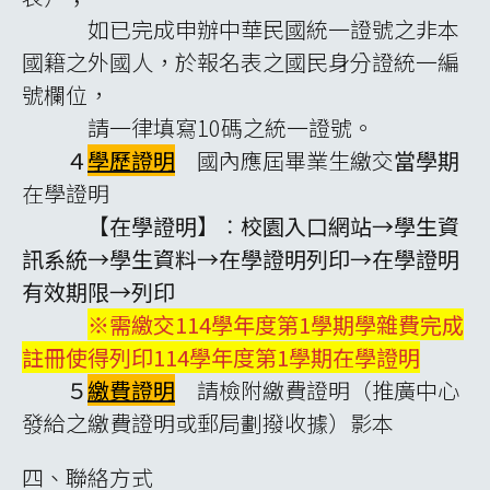
如已完成申辦中華民國統一證號之非本
國籍之外國人，於報名表之國民身分證統一編
號欄位，
請一律填寫10碼之統一證號。
４
學歷證明
國內應屆畢業生繳交
當學期
在學證明
【
在學證明
】：
校園入口網站→學生資
訊系統→學生資料→在學證明列印→在學證明
有效期限→列印
※需繳交114學年度第1學期學雜費完成
註冊使得列印114學年度第1學期在學證明
５
繳費證明
請檢附繳費證明（推廣中心
發給之繳費證明或郵局劃撥收據）影本
四、聯絡方式