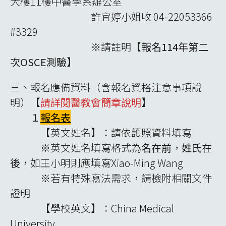
大樓11樓中醫學系辦公室
許宜婷小姐收 04-22053366
#3329
※請註明【
報名114年第二
次OSCE測驗
】
三、報名應備資料（含報名資格注意事項說
明）【
請詳閱醫教會簡章說明
】
１
報名表
【英文姓名】：請依護照資料填寫
※英文姓名填寫格式為
名在前
，
姓氏在
後
，如王小明則應填寫Xiao-Ming Wang
※若有特殊寫法需求，請檢附相關文件
證明
【學校英文】：China Medical
University