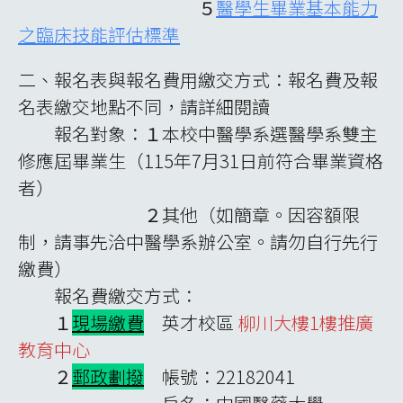
５
醫學生畢業基本能力
之臨床技能評估標準
二、報名表與報名費用繳交方式：報名費及報
名表繳交地點不同，請詳細閱讀
報名對象：
１
本校中醫學系選醫學系雙主
修應屆畢業生（115年7月31日前符合畢業資格
者）
２
其他（如簡章。因容額限
制，請事先洽中醫學系辦公室。請勿自行先行
繳費）
報名費繳交方式：
１
現場繳費
英才校區
柳川大樓1樓推廣
教育中心
２
郵政劃撥
帳號：22182041