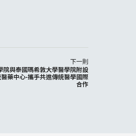
下一則
醫學院與泰國瑪希敦大學醫學院附設
醫藥中心-攜手共進傳統醫學國際
合作