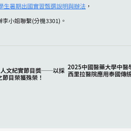
6年學生暑期出國實習甄選說明與辦法
，
小姐聯繫(分機3301)。
2025中國醫藥大學中
」人文紀實節目獎──以採
西里拉醫院應用泰國傳統
之節目榮獲殊榮！