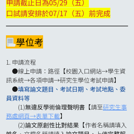
申請截止日為05/29（五）
口試請安排於07/17（五）前完成
學位考
1. 申請流程
●線上申請：路徑【校園入口網站→學生資
訊系統→各項申請→研究生學位考試申請】
●
填寫論文題目、考試日期、考試地點、委
員資料等
(1)
無違反學術倫理聲明書
【請至
研究生事
務處網頁→表單下載
】
(2)
論文原創性比對結果
【作者名稱請填入
姓名
、文檔名稱請填入
論文題目
，上傳
完整報