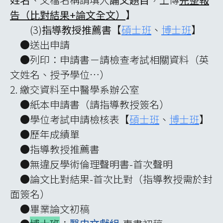
告（比對結果+論文全文）
】
(3)
指導教授推薦書
【
碩士班
、
博士班
】
●送出申請
●列印：申請書－請檢查考試相關資料（英
文姓名、授予學位…）
2. 繳交資料至中醫學系辦公室
●紙本申請書（請指導教授簽名）
●學位考試申請檢核表【
碩士班
、
博士班
】
●歷年成績單
●指導教授推薦書
●無違反學術倫理聲明書-首次聲明
●論文比對結果-首次比對（指導教授需於封
面簽名）
●畢業論文初稿