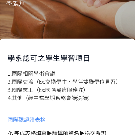
學能力
學系認可之學生學習項目
1.國際相關學術會議
2.國際交流（Ex:交換學生、學伴雙聯學位見習）
3.國際志工（Ex:國際醫療服務隊）
4.其他（經由當學期系務會議決議）
國際觀認證表格
⚠ 完成表格填寫▶請導師簽名▶送交系辦